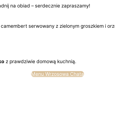
padnij na obiad – serdecznie zapraszamy!
ny obiad?
ko
z prawdziwie domową kuchnią.
Menu Wrzosowa Chata